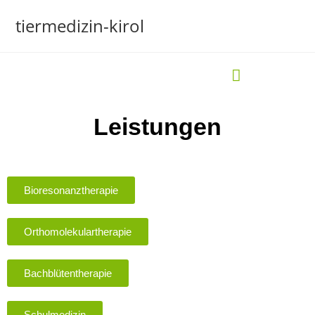
tiermedizin-kirol
Meine Philosophie
Leistungen
Bioresonanztherapie
Orthomolekulartherapie
Bachblütentherapie
Schulmedizin